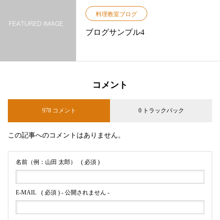
料理教室ブログ
ブログサンプル4
コメント
978 コメント
0 トラックバック
この記事へのコメントはありません。
名前（例：山田 太郎）
( 必須 )
E-MAIL
( 必須 ) - 公開されません -