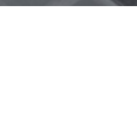
夏季休業のお知らせ
2023
10
31
ホームページをリニューアルしました！
Belle Table(ベルターブル)
―食卓に幸福を―
こだわり食材のデリカテッセン
ABOUT BELLE TABLE